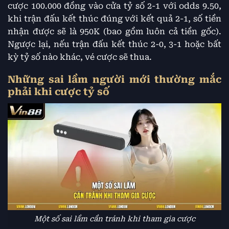
cược 100.000 đồng vào cửa tỷ số 2-1 với odds 9.50,
khi trận đấu kết thúc đúng với kết quả 2-1, số tiền
nhận được sẽ là 950K (bao gồm luôn cả tiền gốc).
Ngược lại, nếu trận đấu kết thúc 2-0, 3-1 hoặc bất
kỳ tỷ số nào khác, vé cược sẽ thua.
Những sai lầm người mới thường mắc
phải khi cược tỷ số
Một số sai lầm cần tránh khi tham gia cược