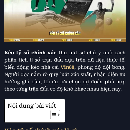
Kèo tỷ số chính xác
thu hút sự chú ý nhờ cách
phân tích tỉ số trận đấu dựa trên dữ liệu thực tế,
biến động kèo nhà cái
Vin88
, phong độ đội bóng.
Người đọc nắm rõ quy luật xác suất, nhận diện xu
hướng ghi bàn, tối ưu lựa chọn dự đoán phù hợp
theo từng trận đấu có độ khó khác nhau hiện nay.
Nội dung bài viết