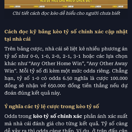
Chi tiết cách đọc kèo dễ hiểu cho người chưa biết
Cách đọc kỹ bảng kèo tỷ số chính xác cập nhật
tại nhà cái
Trên bảng cược, nhà cái sẽ liệt kê nhiều phương án
tỷ số như 0-0, 1-0, 2-0, 2-1, 3-1 hoặc các lựa chọn
khác như “Any Other Home Win”, “Any Other Away
Win”. Mỗi tỷ số đi kèm một mức odds riêng. Chẳng
hạn, tỷ số 1-0 có odds 6.50 nghĩa là cược 100.000
đồng sẽ nhận về 650.000 đồng tiền thắng nếu dự
đoán đúng kết quả này.
Ý nghĩa các tỷ lệ cược trong kèo tỷ số
Odds trong
kèo tỷ số chính xác
phản ánh xác suất
mà nhà cái đánh giá cho từng kết quả. Tỷ số càng
dễ xảy ra thì odds càng thấp. Ví dụ, ở trận đấu cân