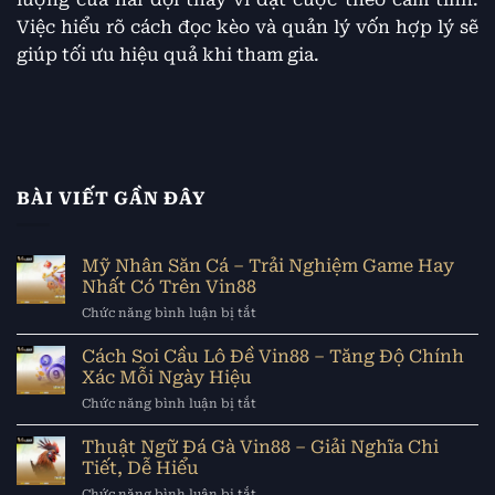
Việc hiểu rõ cách đọc kèo và quản lý vốn hợp lý sẽ
giúp tối ưu hiệu quả khi tham gia.
BÀI VIẾT GẦN ĐÂY
Mỹ Nhân Săn Cá – Trải Nghiệm Game Hay
Nhất Có Trên Vin88
Chức năng bình luận bị tắt
ở
Mỹ
Nhân
Cách Soi Cầu Lô Đề Vin88 – Tăng Độ Chính
Săn
Xác Mỗi Ngày Hiệu
Cá
Chức năng bình luận bị tắt
ở
–
Cách
Trải
Soi
Thuật Ngữ Đá Gà Vin88 – Giải Nghĩa Chi
Nghiệm
Cầu
Game
Tiết, Dễ Hiểu
Lô
Hay
Chức năng bình luận bị tắt
ở