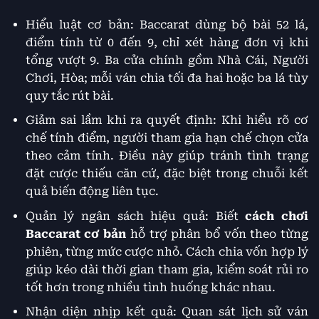
Hiểu luật cơ bản: Baccarat dùng bộ bài 52 lá,
điểm tính từ 0 đến 9, chỉ xét hàng đơn vị khi
tổng vượt 9. Ba cửa chính gồm Nhà Cái, Người
Chơi, Hòa; mỗi ván chia tối đa hai hoặc ba lá tùy
quy tắc rút bài.
Giảm sai lầm khi ra quyết định: Khi hiểu rõ cơ
chế tính điểm, người tham gia hạn chế chọn cửa
theo cảm tính. Điều này giúp tránh tình trạng
đặt cược thiếu căn cứ, đặc biệt trong chuỗi kết
quả biến động liên tục.
Quản lý ngân sách hiệu quả: Biết
cách chơi
Baccarat cơ bản
hỗ trợ phân bổ vốn theo từng
phiên, từng mức cược nhỏ. Cách chia vốn hợp lý
giúp kéo dài thời gian tham gia, kiểm soát rủi ro
tốt hơn trong nhiều tình huống khác nhau.
Nhận diện nhịp kết quả: Quan sát lịch sử ván