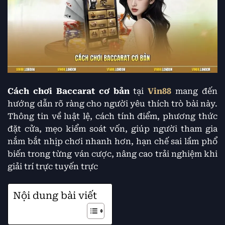
Cách chơi Baccarat cơ bản
tại
Vin88
mang đến
hướng dẫn rõ ràng cho người yêu thích trò bài này.
Thông tin về luật lệ, cách tính điểm, phương thức
đặt cửa, mẹo kiểm soát vốn, giúp người tham gia
nắm bắt nhịp chơi nhanh hơn, hạn chế sai lầm phổ
biến trong từng ván cược, nâng cao trải nghiệm khi
giải trí trực tuyến trực
Nội dung bài viết