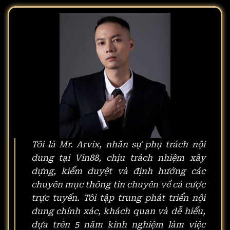
Thưởng
Săn
Thưởng
Lớn
Mỗi
Ngày
Tôi là Mr. Arvix, nhân sự phụ trách nội
dung tại Vin88, chịu trách nhiệm xây
dựng, kiểm duyệt và định hướng các
chuyên mục thông tin chuyên về cá cược
trực tuyến. Tôi tập trung phát triển nội
dung chính xác, khách quan và dễ hiểu,
dựa trên 5 năm kinh nghiệm làm việc