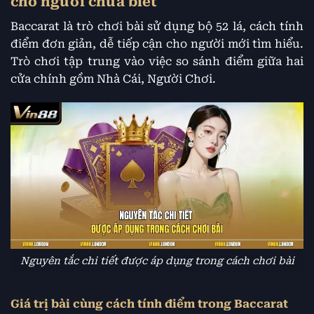
cho người chưa biết
Baccarat là trò chơi bài sử dụng bộ 52 lá, cách tính
điểm đơn giản, dễ tiếp cận cho người mới tìm hiểu.
Trò chơi tập trung vào việc so sánh điểm giữa hai
cửa chính gồm Nhà Cái, Người Chơi.
Nguyên tắc chi tiết được áp dụng trong cách chơi bài
Giá trị bài cùng cách tính điểm trong Baccarat