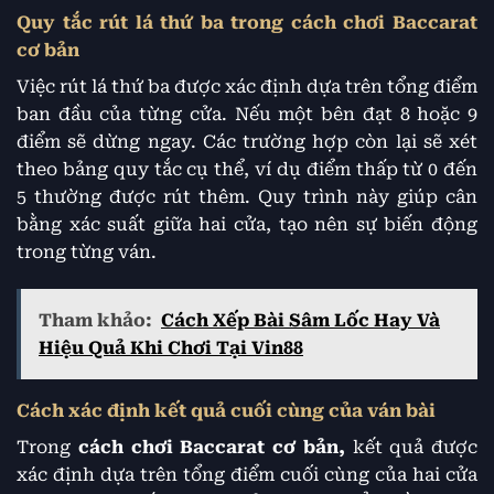
Quy tắc rút lá thứ ba trong cách chơi Baccarat
cơ bản
Việc rút lá thứ ba được xác định dựa trên tổng điểm
ban đầu của từng cửa. Nếu một bên đạt 8 hoặc 9
điểm sẽ dừng ngay. Các trường hợp còn lại sẽ xét
theo bảng quy tắc cụ thể, ví dụ điểm thấp từ 0 đến
5 thường được rút thêm. Quy trình này giúp cân
bằng xác suất giữa hai cửa, tạo nên sự biến động
trong từng ván.
Tham khảo:
Cách Xếp Bài Sâm Lốc Hay Và
Hiệu Quả Khi Chơi Tại Vin88
Cách xác định kết quả cuối cùng của ván bài
Trong
cách chơi Baccarat cơ bản,
kết quả được
xác định dựa trên tổng điểm cuối cùng của hai cửa