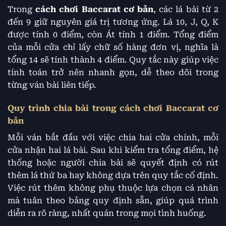
Trong
cách chơi Baccarat cơ bản
, các lá bài từ 2
đến 9 giữ nguyên giá trị tương ứng. Lá 10, J, Q, K
được tính 0 điểm, còn Át tính 1 điểm. Tổng điểm
của mỗi cửa chỉ lấy chữ số hàng đơn vị, nghĩa là
tổng 14 sẽ tính thành 4 điểm. Quy tắc này giúp việc
tính toán trở nên nhanh gọn, dễ theo dõi trong
từng ván bài liên tiếp.
Quy trình chia bài trong cách chơi Baccarat cơ
bản
Mỗi ván bắt đầu với việc chia hai cửa chính, mỗi
cửa nhận hai lá bài. Sau khi kiểm tra tổng điểm, hệ
thống hoặc người chia bài sẽ quyết định có rút
thêm lá thứ ba hay không dựa trên quy tắc cố định.
Việc rút thêm không phụ thuộc lựa chọn cá nhân
mà tuân theo bảng quy định sẵn, giúp quá trình
diễn ra rõ ràng, nhất quán trong mọi tình huống.