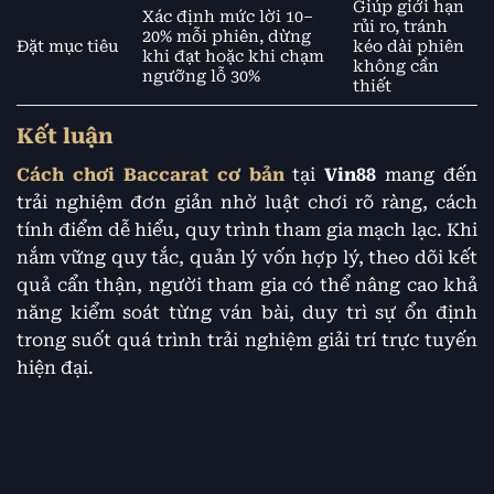
Giúp giới hạn
Xác định mức lời 10–
rủi ro, tránh
20% mỗi phiên, dừng
Đặt mục tiêu
kéo dài phiên
khi đạt hoặc khi chạm
không cần
ngưỡng lỗ 30%
thiết
Kết luận
Cách chơi Baccarat cơ bản
tại
Vin88
mang đến
trải nghiệm đơn giản nhờ luật chơi rõ ràng, cách
tính điểm dễ hiểu, quy trình tham gia mạch lạc. Khi
nắm vững quy tắc, quản lý vốn hợp lý, theo dõi kết
quả cẩn thận, người tham gia có thể nâng cao khả
năng kiểm soát từng ván bài, duy trì sự ổn định
trong suốt quá trình trải nghiệm giải trí trực tuyến
hiện đại.