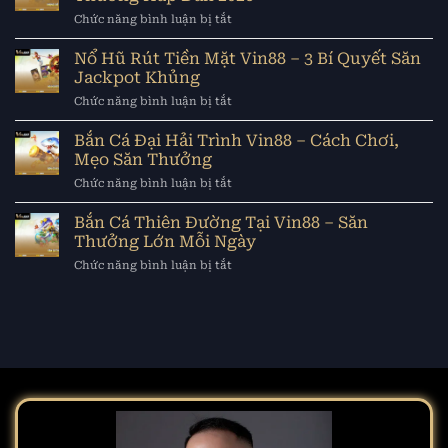
Cơ
Tiết
Chức năng bình luận bị tắt
ở
Bản
Dễ
Khung
Tại
Hiểu
Giờ
Nổ Hũ Rút Tiền Mặt Vin88 – 3 Bí Quyết Săn
Vin88
Rõ
Chơi
Cho
Jackpot Khủng
Ràng
Nổ
Người
Chức năng bình luận bị tắt
ở
Hũ
Mới
Nổ
Vin88
Chi
Hũ
Bắn Cá Đại Hải Trình Vin88 – Cách Chơi,
Dễ
Tiết
Rút
Đón
Mẹo Săn Thưởng
Tiền
Thưởng
Chức năng bình luận bị tắt
ở
Mặt
Hấp
Bắn
Vin88
Dẫn 2026
Cá
Bắn Cá Thiên Đường Tại Vin88 – Săn
–
Đại
3
Thưởng Lớn Mỗi Ngày
Hải
Bí
Chức năng bình luận bị tắt
ở
Trình
Quyết
Bắn
Vin88
Săn
Cá
–
Jackpot
Thiên
Cách
Khủng
Đường
Chơi,
Tại
Mẹo
Vin88
Săn
–
Thưởng
Săn
Thưởng
Lớn