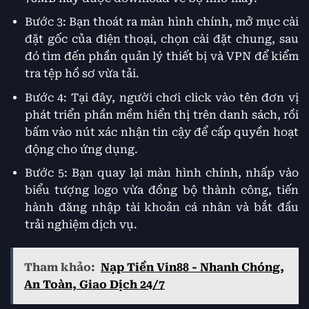
Bước 3: Bạn thoát ra màn hình chính, mở mục cài
đặt gốc của điện thoại, chọn cài đặt chung, sau
đó tìm đến phần quản lý thiết bị và VPN để kiểm
tra tệp hồ sơ vừa tải.
Bước 4: Tại đây, người chơi click vào tên đơn vị
phát triển phần mềm hiển thị trên danh sách, rồi
bấm vào nút xác nhận tin cậy để cấp quyền hoạt
động cho ứng dụng.
Bước 5: Bạn quay lại màn hình chính, nhấp vào
biểu tượng logo vừa đồng bộ thành công, tiến
hành đăng nhập tài khoản cá nhân và bắt đầu
trải nghiệm dịch vụ.
Tham khảo:
Nạp Tiền Vin88 - Nhanh Chóng,
An Toàn, Giao Dịch 24/7