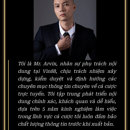
Mỗi
Ngày
Tôi là Mr. Arvix, nhân sự phụ trách nội
dung tại Vin88, chịu trách nhiệm xây
dựng, kiểm duyệt và định hướng các
chuyên mục thông tin chuyên về cá cược
trực tuyến. Tôi tập trung phát triển nội
dung chính xác, khách quan và dễ hiểu,
dựa trên 5 năm kinh nghiệm làm việc
trong lĩnh vực cá cược tôi luôn đảm bảo
chất lượng thông tin trước khi xuất bản.