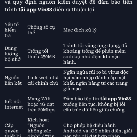
và quy định nguồn kiểm duyệt để đảm bảo tiến
trình
tải app Vin88
diễn ra thuận lợi.
Yếu tố
Thông số cụ
kiểm
Mục đích xử lý
thể
tra
Tránh lỗi văng ứng dụng, đủ
Dung
Trống tối
khoảng trống để phần mềm
lượng
thiểu 250MB
sinh bộ nhớ đệm khi vận
bộ nhớ
hành.
Ngăn ngừa rủi ro bị virus độc
Nguồn
Link web nhà
hại xâm nhập đánh cắp mật
liên kết
cái chính chủ
khẩu ngân hàng từ các trang
giả mạo.
Mạng Wifi
Đảm bảo tệp tin
tải app Vin88
Kết nối
hoặc 4G đạt
xuống liên tục, không bị lỗi
Internet
trên 20Mbps
cấu trúc dữ liệu giữa chừng.
Kích hoạt
Cấp
“Nguồn
Cho phép hệ điều hành
quyền
không xác
Android và iOS nhận diện, giải
thiết bị
định” / “Tin
nén tệp cài đặt hợp pháp.