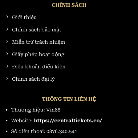
CHÍNH SÁCH
Giới thiệu
Chính sách bảo mật
Miễn trừ trách nhiệm
Giấy phép hoạt động
Điều khoản điều kiện
Chính sách đại lý
THÔNG TIN LIÊN HỆ
Thương hiệu: Vin88
Website:
https://centraltickets.co/
Số điện thoại: 0876.340.541