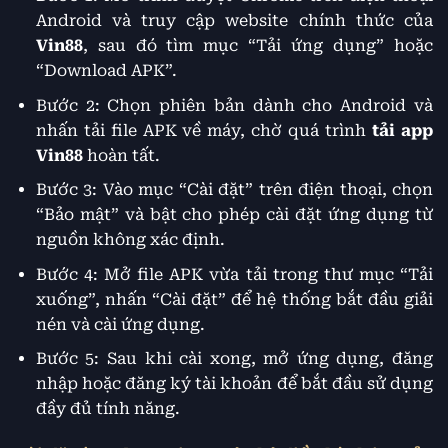
Android và truy cập website chính thức của
Vin88
, sau đó tìm mục “Tải ứng dụng” hoặc
“Download APK”.
Bước 2: Chọn phiên bản dành cho Android và
nhấn tải file APK về máy, chờ quá trình
tải app
Vin88
hoàn tất.
Bước 3: Vào mục “Cài đặt” trên điện thoại, chọn
“Bảo mật” và bật cho phép cài đặt ứng dụng từ
nguồn không xác định.
Bước 4: Mở file APK vừa tải trong thư mục “Tải
xuống”, nhấn “Cài đặt” để hệ thống bắt đầu giải
nén và cài ứng dụng.
Bước 5: Sau khi cài xong, mở ứng dụng, đăng
nhập hoặc đăng ký tài khoản để bắt đầu sử dụng
đầy đủ tính năng.