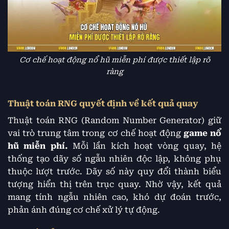
Cơ chế hoạt động nổ hũ miễn phí được thiết lập rõ
ràng
Thuật toán RNG quyết định về kết quả quay
Thuật toán RNG (Random Number Generator) giữ
vai trò trung tâm trong cơ chế hoạt động
game nổ
hũ miễn phí.
Mỗi lần kích hoạt vòng quay, hệ
thống tạo dãy số ngẫu nhiên độc lập, không phụ
thuộc lượt trước. Dãy số này quy đổi thành biểu
tượng hiển thị trên trục quay. Nhờ vậy, kết quả
mang tính ngẫu nhiên cao, khó dự đoán trước,
phản ánh đúng cơ chế xử lý tự động.