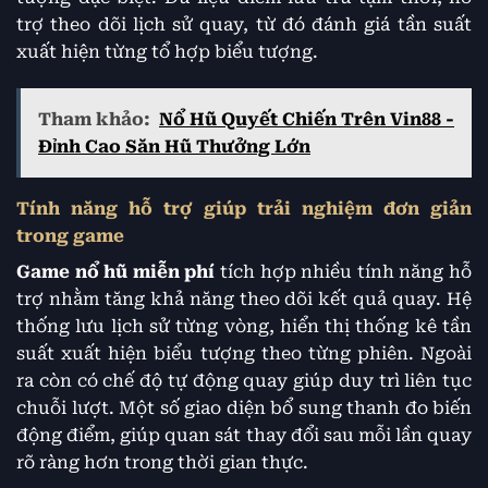
trợ theo dõi lịch sử quay, từ đó đánh giá tần suất
xuất hiện từng tổ hợp biểu tượng.
Tham khảo:
Nổ Hũ Quyết Chiến Trên Vin88 -
Đỉnh Cao Săn Hũ Thưởng Lớn
Tính năng hỗ trợ giúp trải nghiệm đơn giản
trong game
Game nổ hũ miễn phí
tích hợp nhiều tính năng hỗ
trợ nhằm tăng khả năng theo dõi kết quả quay. Hệ
thống lưu lịch sử từng vòng, hiển thị thống kê tần
suất xuất hiện biểu tượng theo từng phiên. Ngoài
ra còn có chế độ tự động quay giúp duy trì liên tục
chuỗi lượt. Một số giao diện bổ sung thanh đo biến
động điểm, giúp quan sát thay đổi sau mỗi lần quay
rõ ràng hơn trong thời gian thực.