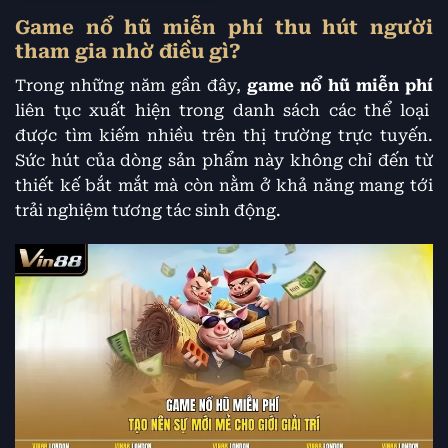
Game nổ hũ miễn phí thu hút người
tham gia nhờ điều gì?
Trong những năm gần đây,
game nổ hũ miễn phí
liên tục xuất hiện trong danh sách các thể loại
được tìm kiếm nhiều trên thị trường trực tuyến.
Sức hút của dòng sản phẩm này không chỉ đến từ
thiết kế bắt mắt mà còn nằm ở khả năng mang tới
trải nghiệm tương tác sinh động.