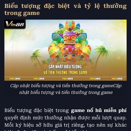
Biểu tượng đặc biệt và tỷ lệ thưởng
trong game
Cập nhật biểu tượng và tiền thưởng trong gameCập
nhật biểu tượng và tiền thưởng trong game
Biểu tượng đặc biệt trong
game nổ hũ miễn phí
quyết định mức thưởng nhận được mỗi lượt quay.
Mỗi ký hiệu sở hữu giá trị riêng, tạo nên sự khác