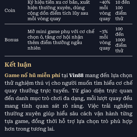
Ký hiệu tiền xu cơ bản, xuất
~40%
10 đến
hiện thường xuyên, dùng
mỗi
100
Coin
cộng dồn điểm tích lũy sau
vòng
điểm
mỗi vòng quay
quay
thử
100
Mở mini game phụ với cơ chế
~3%
đến
chọn ô, tăng cơ hội nhận
mỗi
Bonus
1000
thêm điểm thưởng ngẫu
vòng
điểm
nhiên
quay
thử
Kết luận
Game nổ hũ miễn phí
tại
Vin88
mang đến lựa chọn
thử nghiệm thú vị cho người muốn tìm hiểu cơ chế
quay thưởng trực tuyến. Từ giao diện trực quan
đến danh mục trò chơi đa dạng, mỗi lượt quay đều
mang tính quan sát rõ ràng. Việc trải nghiệm
thường xuyên giúp hiểu sâu cách vận hành từng
tựa game, đồng thời hỗ trợ lựa chọn trò phù hợp
hơn trong tương lai.